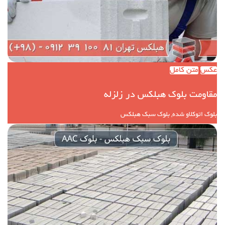
عکس
متن کامل
مقاومت بلوک هبلکس در زلزله
بلوک اتوکلاو شده, بلوک سبک هبلکس