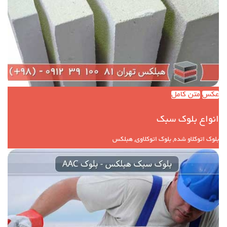
عکس
متن کامل
انواع بلوک سبک
بلوک اتوکلاو شده, بلوک اتوکلاوی, هبلکس