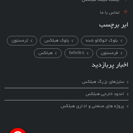
لیست قیمت هبلکس
تماس با ما
ابر برچسب
بلوک اتوکلاو شده
بلوک هبلکس
ثرمستون
فرمستون
hebelex
هبلکس
اخبار پربازدید
سایزهای بزرگ هبلکس
اندود خارجي هبلکس
پروژه های صنعتی و اداري هبلکس