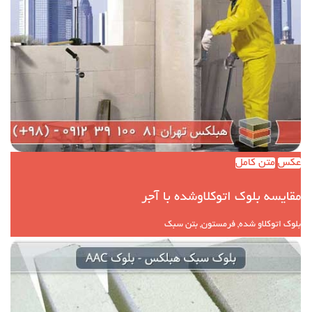
عکس
متن کامل
مقایسه بلوک اتوکلاوشده با آجر
بلوک اتوکلاو شده, فرمستون, بتن سبک