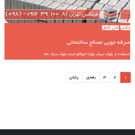
عکس
متن کامل
صرفه جویی مصالح ساختمانی
استفاده از بلوک سبک, بلوک اتوکلاو شده, بلوک سبک aac
1
2
3
بعدی
پایان