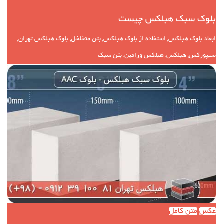
بلوک سبک هبلکس چیست
ابعاد بلوک هبلکس, استفاده از بلوک هبلکس, بتن متخلخل, بلوک هبلکس تهران,
سیپورکس, هبلکس, هبلکس ورامین, بتن سبک
عکس
متن کامل