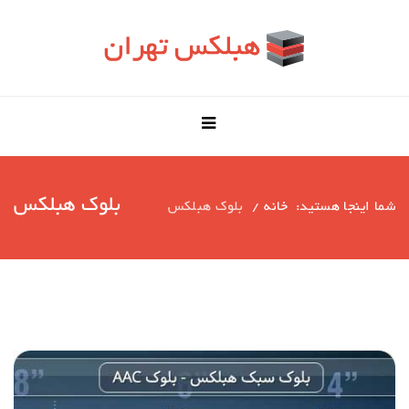
بلوک هبلکس
شما اینجا هستید:
خانه
بلوک هبلکس