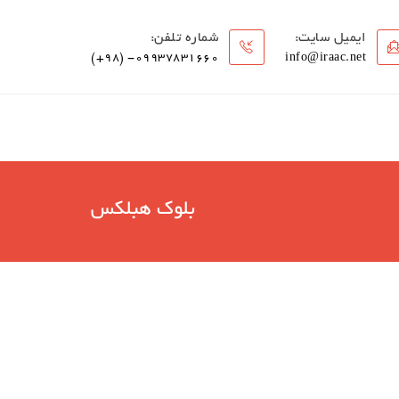
ایمیل سایت:
شماره تلفن:
09937831660- (۹۸+)
info@iraac.net
بلوک هبلکس