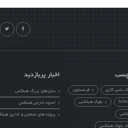
رچسب
اخبار پربازدید
ک بتنی گازی
فرمستون
سایزهای بزرگ هبلکس
hebe
بلوک هبلکس
اندود خارجي هبلکس
لکس
پروژه های صنعتی و اداري هبل
اد بلوک هبلکس