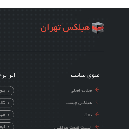
منوی سایت
ابر ب
صفحه اصلی
بلو
lex
هبلکس چیست
هب
بلاگ
ابع
لیست قیمت هبلکس